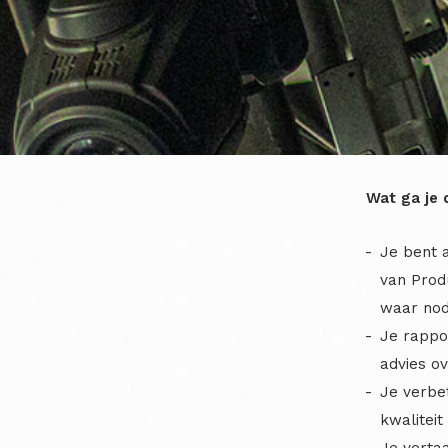
Wat ga je 
Je bent a
van Produ
waar nod
Je rappo
advies o
Je verbet
kwaliteit
Je verta