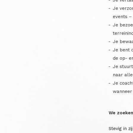
Je verzo
events –
Je bezoe
terreinin
Je bewaa
Je bent c
de op- e
Je stuurt
naar all
Je coacht
wanneer 
We zoeken
Stevig in z