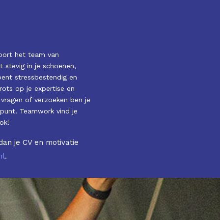
port het team van
t stevig in je schoenen,
bent stressbestendig en
trots op je expertise en
j vragen of verzoeken ben je
kpunt. Teamwork vind je
ok!
dan je CV en motivatie
nl
.