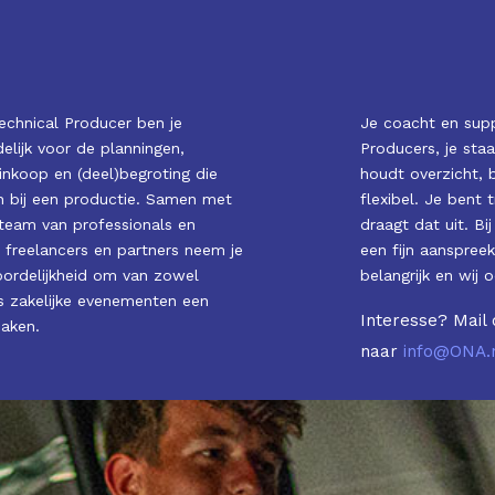
Technical Producer ben je
Je coacht en sup
elijk voor de planningen,
Producers, je staa
inkoop en (deel)begroting die
houdt overzicht, 
n bij een productie. Samen met
flexibel. Je bent 
team van professionals en
draagt dat uit. Bi
 freelancers en partners neem je
een fijn aanspree
ordelijkheid om van zowel
belangrijk en wij o
ls zakelijke evenementen een
Interesse? Mail 
aken.
naar
info@ONA.