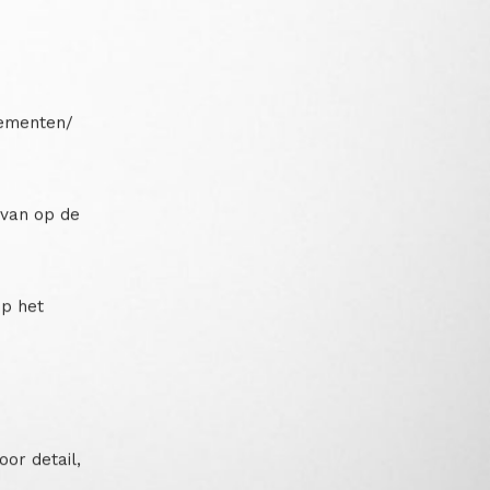
nementen/
 van op de
op het
or detail,