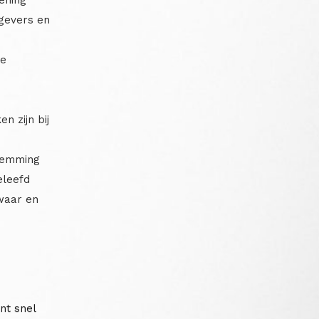
gevers en
de
n zijn bij
stemming
eleefd
 waar en
nt snel