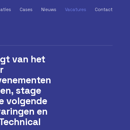
saties
Cases
Nieuws
Vacatures
Contact
jgt van het
jgt van het
r
r
evenementen
evenementen
gen, stage
gen, stage
de volgende
de volgende
varingen en
varingen en
 Technical
 Technical