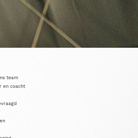
ons team
r en coacht
evraagd
 en
ening