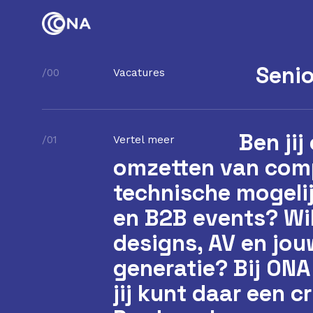
Senio
/00
Vacatures
Ben jij
Ben jij
/01
Vertel meer
omzetten van comp
omzetten van comp
technische mogeli
technische mogeli
en B2B events? Wil
en B2B events? Wil
designs, AV en jo
designs, AV en jo
generatie? Bij ONA
generatie? Bij ONA
jij kunt daar een c
jij kunt daar een c