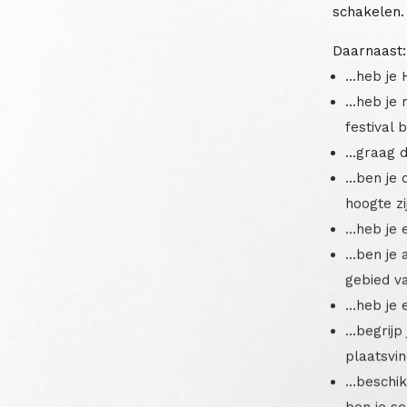
schakelen.
Daarnaast:
…heb je 
…heb je 
festival 
…graag d
…ben je c
hoogte z
…heb je 
…ben je a
gebied v
…heb je 
…begrijp
plaatsvi
…beschik 