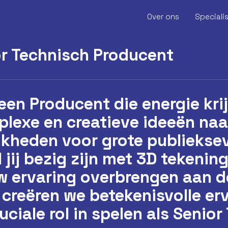
Over ons
Speciali
r Technisch Producent
 een Producent die energie kri
 een Producent die energie kri
lexe en creatieve ideeën naa
lexe en creatieve ideeën naa
jkheden voor grote publieks
jkheden voor grote publieks
 jij bezig zijn met 3D tekenin
 jij bezig zijn met 3D tekenin
uw ervaring overbrengen aan 
uw ervaring overbrengen aan 
 creëren we betekenisvolle er
 creëren we betekenisvolle er
ruciale rol in spelen als Senior
ruciale rol in spelen als Senior