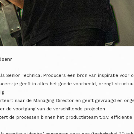
doen?
ls Senior Technical Producers een bron van inspiratie voor 
cers: je geeft in alles het goede voorbeeld, brengt structuu
ig
rteert naar de Managing Director en geeft gevraagd en ong
ver de voortgang van de verschillende projecten
ert de processen binnen het productieteam t.b.v. efficiëntie
alt creatieve ideeën/ concepten naar een (technische) 3D tek