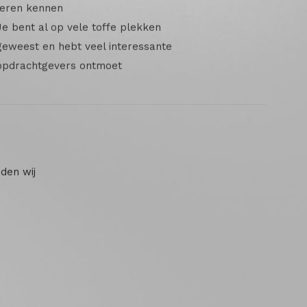
leren kennen
Je bent al op vele toffe plekken
geweest en hebt veel interessante
opdrachtgevers ontmoet
eden wij