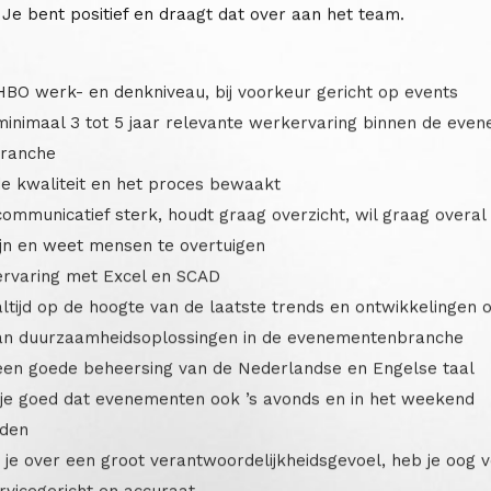
 Je bent positief en draagt dat over aan het team.
HBO werk- en denkniveau, bij voorkeur gericht op events
minimaal 3 tot 5 jaar relevante werkervaring binnen de eve
branche
e kwaliteit en het proces bewaakt
ommunicatief sterk, houdt graag overzicht, wil graag overal
ijn en weet mensen te overtuigen
ervaring met Excel en SCAD
ltijd op de hoogte van de laatste trends en ontwikkelingen 
an duurzaamheidsoplossingen in de evenementenbranche
een goede beheersing van de Nederlandse en Engelse taal
 je goed dat evenementen ook ’s avonds en in het weekend
nden
je over een groot verantwoordelijkheidsgevoel, heb je oog vo