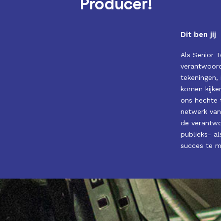
Producer!
Producer!
Dit ben jij
Als Senior 
verantwoord
tekeningen, 
komen kijke
ons hechte 
netwerk van
de verantwo
publieks- a
succes te m