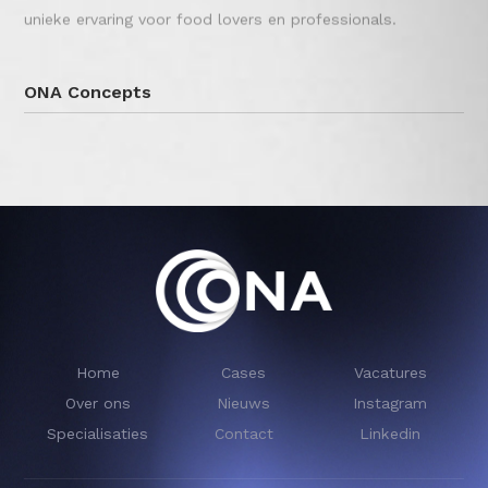
unieke ervaring voor food lovers en professionals.
ONA Concepts
Home
Cases
Vacatures
Over ons
Nieuws
Instagram
Specialisaties
Contact
Linkedin